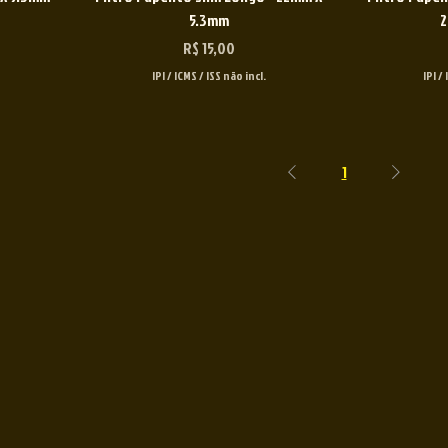
5.3mm
2
Preço
R$ 15,00
IPI / ICMS / ISS não incl.
IPI /
1