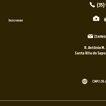
(35)
Inscrever
2tempo
R. Antônio M.
Santa Rita do Sapuca
CNPJ 28