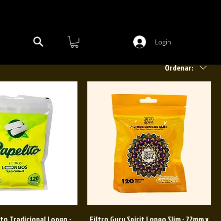
Login
Ordenar:
ito Tradicional Longo -
Filtro Guru Spirit Longo Slim - 22mm x