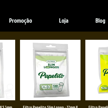
Promoção
Loja
Blog
 X 5.3mm
Filtro Papelito Slim Longo - 22mm X
Filtro Papel