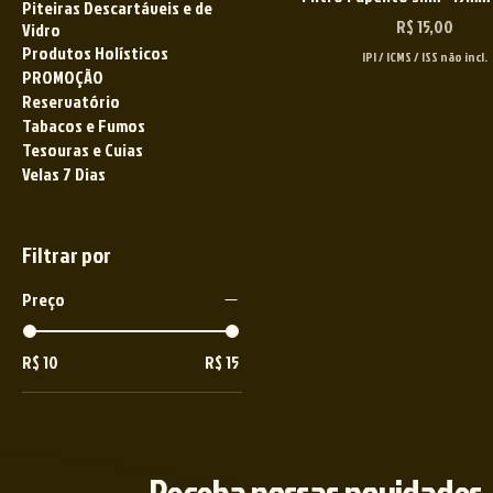
Piteiras Descartáveis e de
Preço
R$ 15,00
Vidro
Produtos Holísticos
IPI / ICMS / ISS não incl.
PROMOÇÃO
Reservatório
Tabacos e Fumos
Tesouras e Cuias
Velas 7 Dias
Filtrar por
Preço
R$ 10
R$ 15
Receba nossas novidades