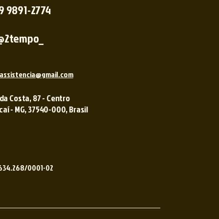
 9 9891-2774
@2tempo_
assistencia@gmail.com
 da Costa, 87 - Centro
í - MG, 37540-000, Brasil ​​
.634.268/0001-02