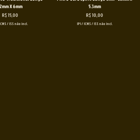
2mm X 6mm
5.3mm
Preço
Preço
R$ 15,00
R$ 10,00
 ICMS / ISS não incl.
IPI / ICMS / ISS não incl.