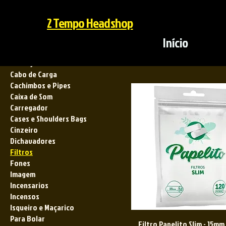
2 Tempo Headshop
Buscar por
Filtros
Início
Todos os produtos
Bandejas
Cabo de Carga
Cachimbos e Pipes
Caixa de Som
Carregador
Cases e Shoulders Bags
Cinzeiro
Dichavadores
Filtros
Fones
Imagem
Incensarios
Incensos
Isqueiro e Maçarico
Para Bolar
Filtro Papelito Slim - 15mm