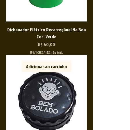
Dichavador Elétrico Recarregável Na Boa
Cor- Verde
Preço
R$ 60,00
IPI / ICMS / ISS não incl.
Adicionar ao carrinho