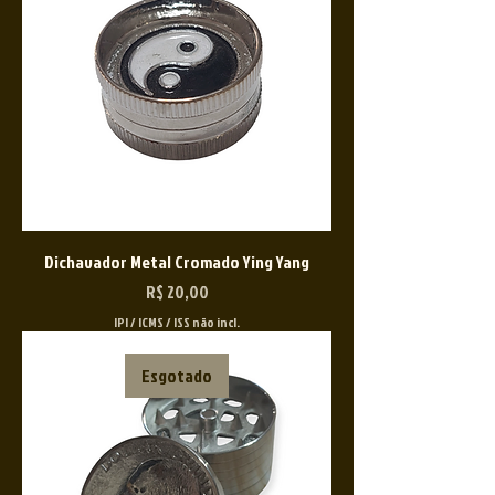
Dichavador Metal Cromado Ying Yang
Preço
R$ 20,00
IPI / ICMS / ISS não incl.
Esgotado