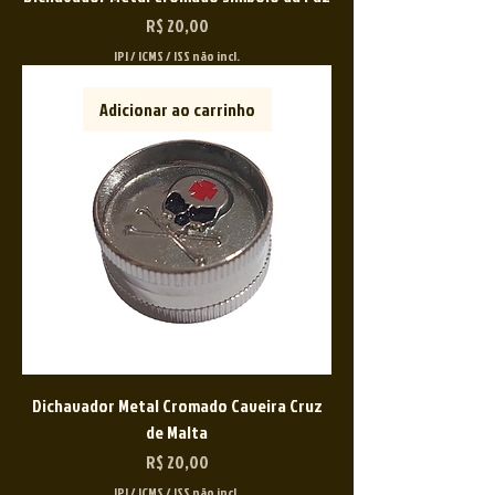
Preço
R$ 20,00
IPI / ICMS / ISS não incl.
Adicionar ao carrinho
Dichavador Metal Cromado Caveira Cruz
de Malta
Preço
R$ 20,00
IPI / ICMS / ISS não incl.