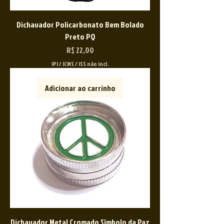
Dichavador Policarbonato Bem Bolado
Preto PQ
Preço
R$ 22,00
IPI / ICMS / ISS não incl.
Adicionar ao carrinho
Dichavador Metal Cromado Símbolo da Paz