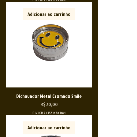
Adicionar ao carrinho
Dichavador Metal Cromado Smile
Preço
R$ 20,00
IPI / ICMS / ISS não incl.
Adicionar ao carrinho