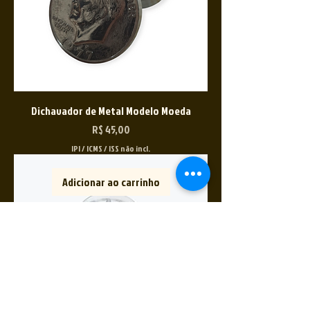
Dichavador de Metal Modelo Moeda
Preço
R$ 45,00
IPI / ICMS / ISS não incl.
Adicionar ao carrinho