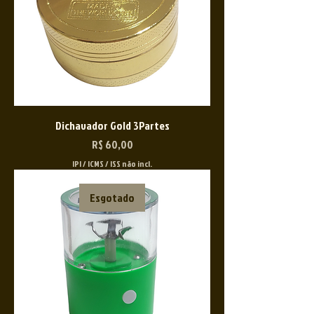
Dichavador Gold 3Partes
Preço
R$ 60,00
IPI / ICMS / ISS não incl.
Esgotado