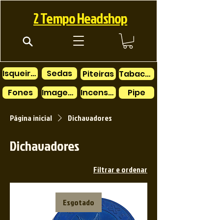
2 Tempo Headshop
Isqueiros
Sedas
Piteiras
Tabacos
Fones
Imagens
Incensos
Pipe
Página inicial
Dichavadores
Dichavadores
Filtrar e ordenar
Esgotado