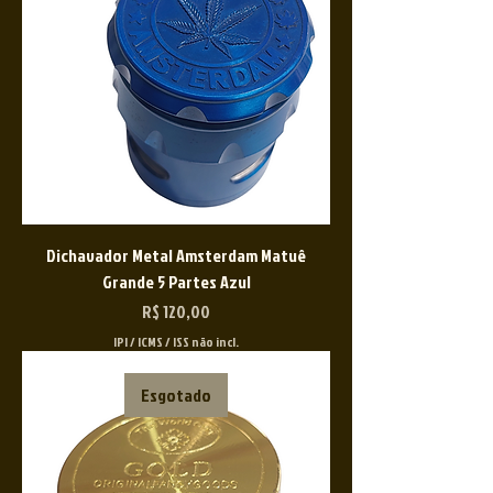
Dichavador Metal Amsterdam Matuê
Grande 5 Partes Azul
Preço
R$ 120,00
IPI / ICMS / ISS não incl.
Esgotado