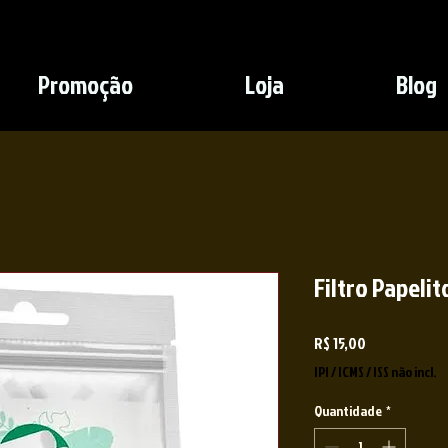
Promoção
Loja
Blog
Filtro Papeli
Preço
R$ 15,00
IPI / ICMS / ISS não incl.
Quantidade
*