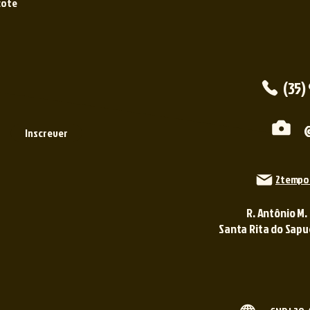
cote
(35)
Inscrever
2tempo
R. Antônio M.
Santa Rita do Sapuca