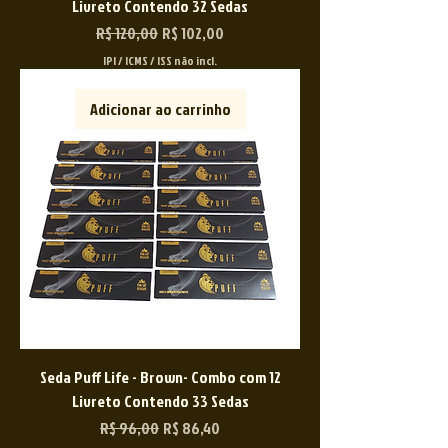
Livreto Contendo 32 Sedas
Preço normal
Preço promocional
R$ 120,00
R$ 102,00
IPI / ICMS / ISS não incl.
Adicionar ao carrinho
Seda Puff Life - Brown- Combo com 12
Livreto Contendo 33 Sedas
Preço normal
Preço promocional
R$ 96,00
R$ 86,40