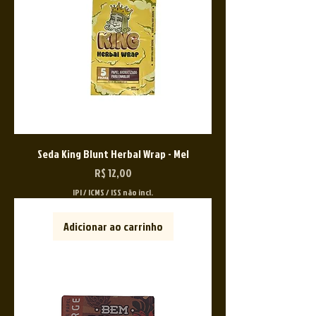
Seda King Blunt Herbal Wrap - Mel
Preço
R$ 12,00
IPI / ICMS / ISS não incl.
Adicionar ao carrinho