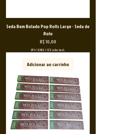
Seda Bem Bolado Pop Rolls Large - Seda de
Rolo
Preço
R$ 10,00
IPI / ICMS / ISS não incl.
Adicionar ao carrinho