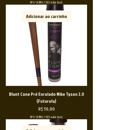
IPI / ICMS / ISS não incl.
Adicionar ao carrinho
Blunt Cone Pré Enrolado Mike Tyson 2.0
(Futurola)
Preço
R$ 50,00
IPI / ICMS / ISS não incl.