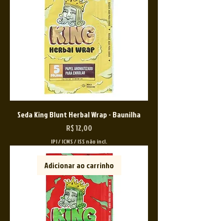
Seda King Blunt Herbal Wrap - Baunilha
Preço
R$ 12,00
IPI / ICMS / ISS não incl.
Adicionar ao carrinho