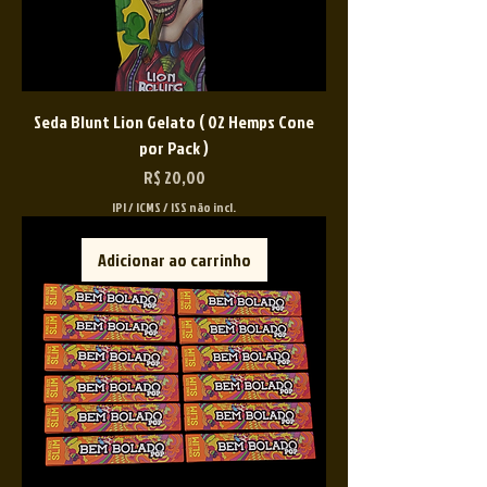
Seda Blunt Lion Gelato ( 02 Hemps Cone
por Pack )
Preço
R$ 20,00
IPI / ICMS / ISS não incl.
Adicionar ao carrinho