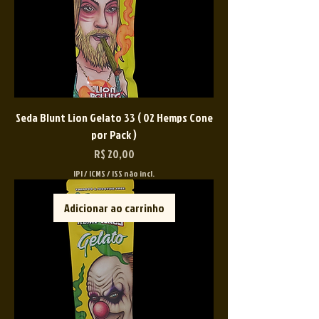
Seda Blunt Lion Gelato 33 ( 02 Hemps Cone
por Pack )
Preço
R$ 20,00
IPI / ICMS / ISS não incl.
Adicionar ao carrinho