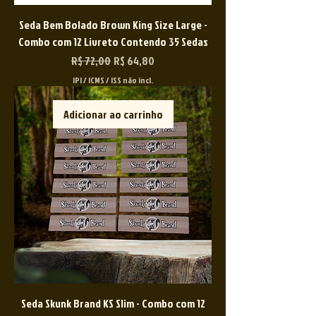
Seda Bem Bolado Brown King Size Large -
Combo com 12 Livreto Contendo 35 Sedas
Preço normal
Preço promocional
R$ 72,00
R$ 64,80
IPI / ICMS / ISS não incl.
Adicionar ao carrinho
Seda Skunk Brand KS Slim - Combo com 12