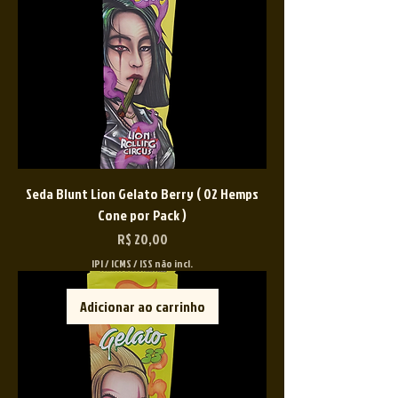
Seda Blunt Lion Gelato Berry ( 02 Hemps
Cone por Pack )
Preço
R$ 20,00
IPI / ICMS / ISS não incl.
Adicionar ao carrinho