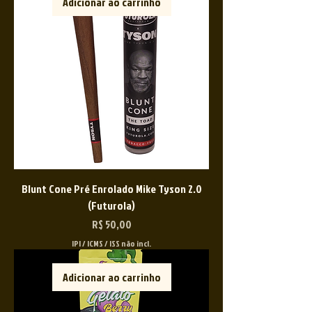
Adicionar ao carrinho
Blunt Cone Pré Enrolado Mike Tyson 2.0
(Futurola)
Preço
R$ 50,00
IPI / ICMS / ISS não incl.
Adicionar ao carrinho