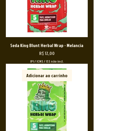
Seda King Blunt Herbal Wrap - Melancia
Preço
R$ 12,00
IPI / ICMS / ISS não incl.
Adicionar ao carrinho