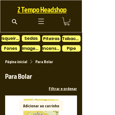
2 Tempo Headshop
Isqueiros
Sedas
Piteiras
Tabacos
Fones
Imagens
Incensos
Pipe
Página inicial
Para Bolar
Para Bolar
Filtrar e ordenar
Adicionar ao carrinho