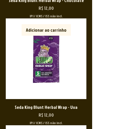
Seda King Blunt Herbal Wrap - Chocolate
Preço
R$ 12,00
IPI / ICMS / ISS não incl.
Adicionar ao carrinho
Seda King Blunt Herbal Wrap - Uva
Preço
R$ 12,00
IPI / ICMS / ISS não incl.