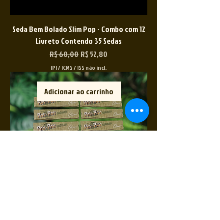
Seda Bem Bolado Slim Pop - Combo com 12
Livreto Contendo 35 Sedas
Preço normal
Preço promocional
R$ 60,00
R$ 52,80
IPI / ICMS / ISS não incl.
Adicionar ao carrinho