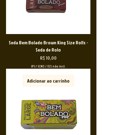
Seda Bem Bolado Brown King Size Rolls -
Seda de Rolo
Preço
R$ 10,00
IPI / ICMS / ISS não incl.
Adicionar ao carrinho