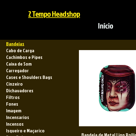
2 Tempo Headshop
Bandejas
Buscar por
Início
Todos os produtos
Bandejas
Cabo de Carga
Cachimbos e Pipes
Caixa de Som
Carregador
Cases e Shoulders Bags
Cinzeiro
Dichavadores
Filtros
Fones
Imagem
Incensarios
Incensos
Isqueiro e Maçarico
Bandeja de Metal Lion Rolli