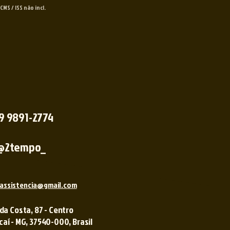
 ICMS / ISS não incl.
 9 9891-2774
@2tempo_
assistencia@gmail.com
 da Costa, 87 - Centro
í - MG, 37540-000, Brasil ​​