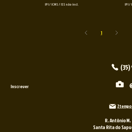
IPI / ICMS / ISS não incl.
IPI /
1
(35)
Inscrever
2tempo
R. Antônio M.
Santa Rita do Sapuca