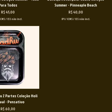
Para Todos
Summer - Pinneaple Beach
Preço
Preço
R$ 45,00
R$ 40,00
 ICMS / ISS não incl.
IPI / ICMS / ISS não incl.
u 2 Partes Coleção Holi
val - Pensativo
Preço
R$ 60,00