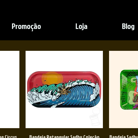
Promoção
Loja
Blog
ng Circus
Bandeja Retangular Sadhu Coleção
Bandeja Sadhu