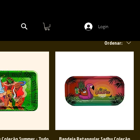
Login
Ordenar:
 Coleção Summer - Tudo
Bandeja Retangular Sadhu Coleção