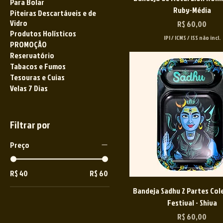
Para Bolar
Ruby-Média
Piteiras Descartáveis e de
Vidro
Preço
R$ 60,00
Produtos Holísticos
IPI / ICMS / ISS não incl.
PROMOÇÃO
Reservatório
Tabacos e Fumos
Tesouras e Cuias
Velas 7 Dias
Filtrar por
Preço
R$ 40
R$ 60
Bandeja Sadhu 2 Partes Col
Festival - Shiva
Preço
R$ 60,00