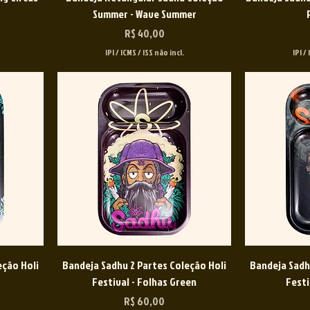
Summer - Wave Summer
Preço
R$ 40,00
IPI / ICMS / ISS não incl.
IPI /
eção Holi
Bandeja Sadhu 2 Partes Coleção Holi
Bandeja Sadh
Festival - Folhas Green
Festi
Preço
R$ 60,00