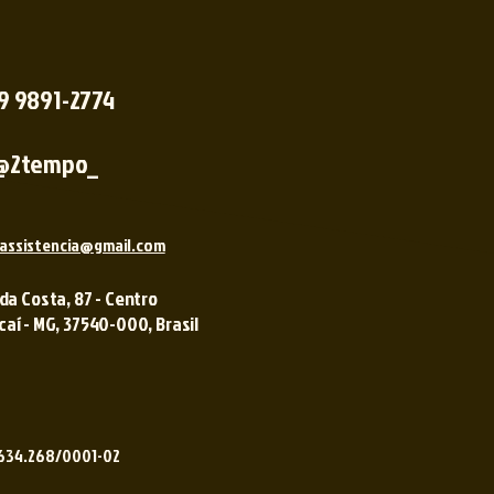
 9 9891-2774
@2tempo_
assistencia@gmail.com
 da Costa, 87 - Centro
í - MG, 37540-000, Brasil ​​
.634.268/0001-02