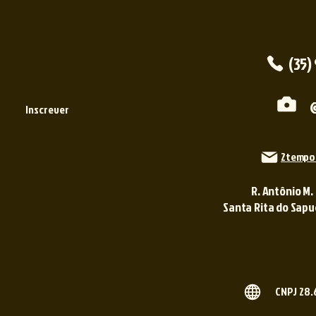
(35)
Inscrever
2tempo
R. Antônio M.
Santa Rita do Sapuca
CNPJ 28