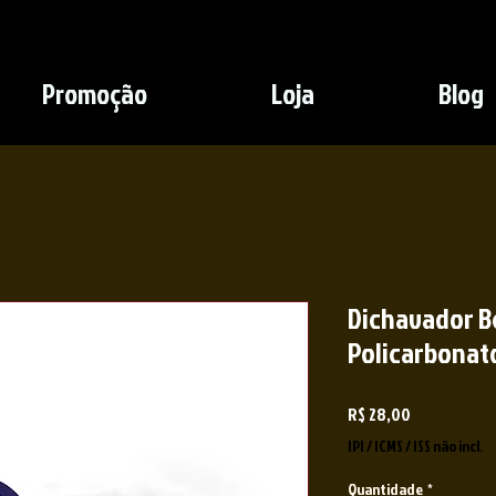
Promoção
Loja
Blog
Dichavador B
Policarbonat
Preço
R$ 28,00
IPI / ICMS / ISS não incl.
Quantidade
*