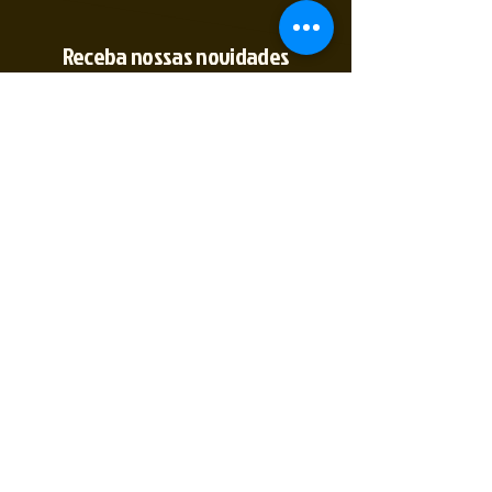
Receba nossas novidades
Insira seu E-mail
Inscrever
Sim, quero receber novidades
(35) 9 9891-
2774
@2tempo_