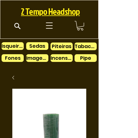
2 Tempo Headshop
Isqueiros
Sedas
Piteiras
Tabacos
Fones
Imagens
Incensos
Pipe