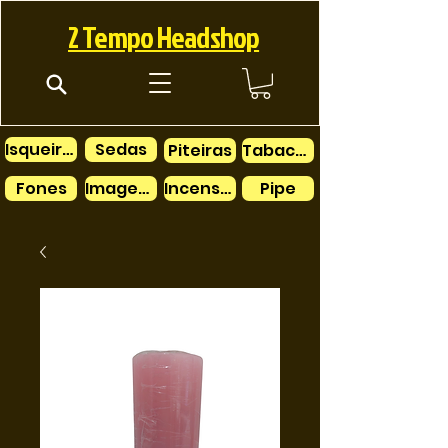
2 Tempo Headshop
Isqueiros
Sedas
Piteiras
Tabacos
Fones
Imagens
Incensos
Pipe