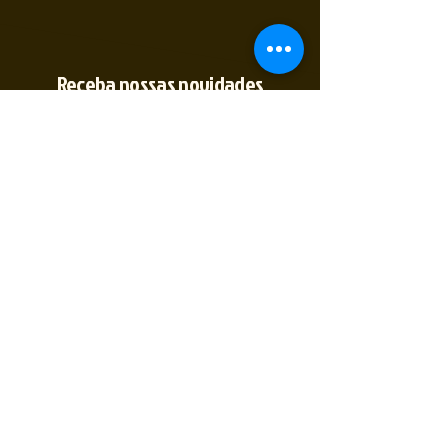
Receba nossas novidades
Insira seu E-mail
Inscrever
Sim, quero receber novidades
(35) 9 9891-
2774
@2tempo_