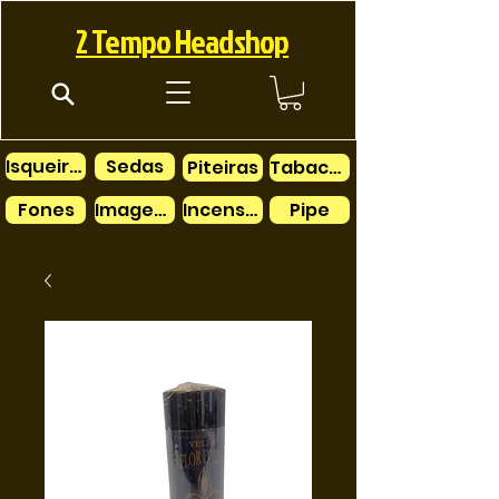
2 Tempo Headshop
Isqueiros
Sedas
Piteiras
Tabacos
Fones
Imagens
Incensos
Pipe