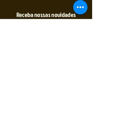
Receba nossas novidades
Insira seu E-mail
Inscrever
Sim, quero receber novidades
(35) 9 9891-
2774
@2tempo_