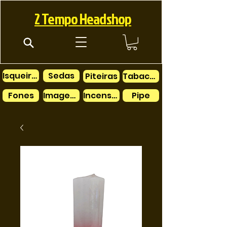
2 Tempo Headshop
Isqueiros
Sedas
Piteiras
Tabacos
Fones
Imagens
Incensos
Pipe