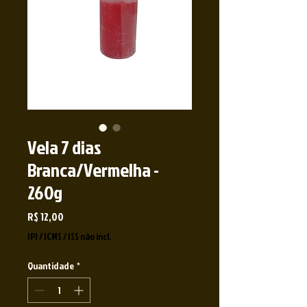
Vela 7 dias
Branca/Vermelha -
260g
Preço
R$ 12,00
IPI / ICMS / ISS não incl.
Quantidade
*