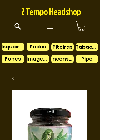
2 Tempo Headshop
Isqueiros
Sedas
Piteiras
Tabacos
Fones
Imagens
Incensos
Pipe