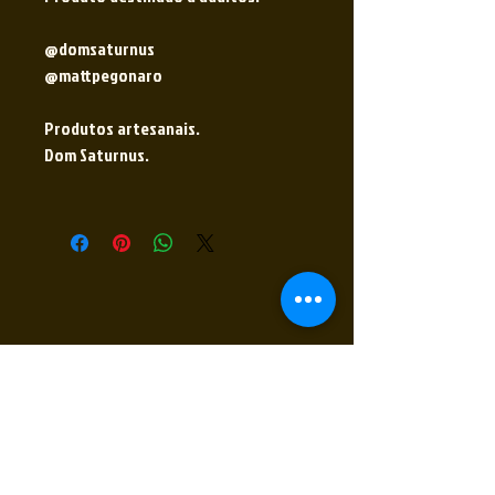
@domsaturnus
@mattpegonaro
Produtos artesanais.
Dom Saturnus.
Receba nossas novidades
Insira seu E-mail