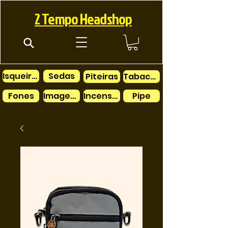
2 Tempo Headshop
Isqueiros
Sedas
Piteiras
Tabacos
Fones
Imagens
Incensos
Pipe