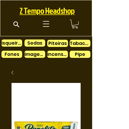
2 Tempo Headshop
Isqueiros
Sedas
Piteiras
Tabacos
Fones
Imagens
Incensos
Pipe