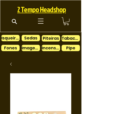
2 Tempo Headshop
Isqueiros
Sedas
Piteiras
Tabacos
Fones
Imagens
Incensos
Pipe