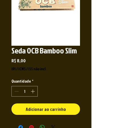
Seda OCB Bamboo Slim
Preço
R$ 8,00
IPI / ICMS / ISS não incl.
Quantidade
*
Adicionar ao carrinho