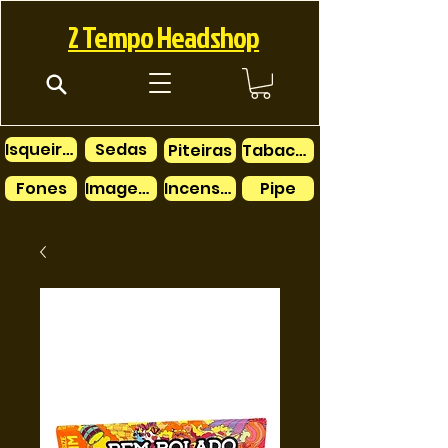
2 Tempo Headshop
Isqueiros
Sedas
Piteiras
Tabacos
Fones
Imagens
Incensos
Pipe