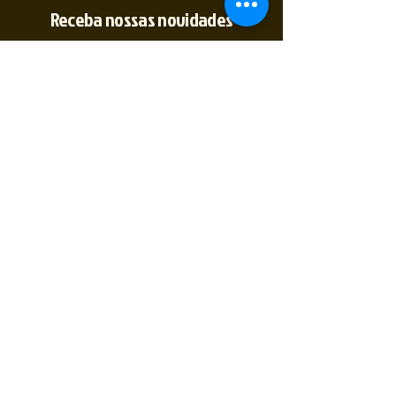
Receba nossas novidades
Insira seu E-mail
Inscrever
Sim, quero receber novidades
(35) 9 9891-
2774
@2tempo_