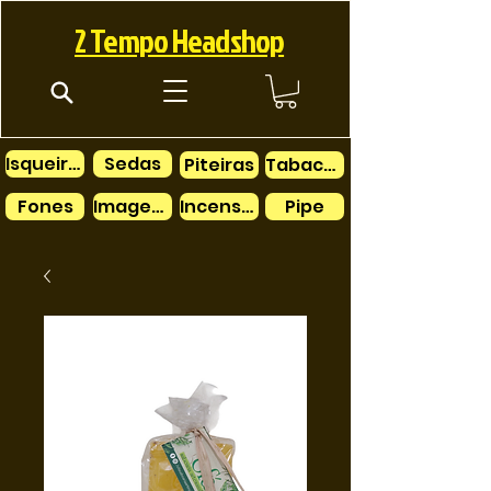
2 Tempo Headshop
Isqueiros
Sedas
Piteiras
Tabacos
Fones
Imagens
Incensos
Pipe