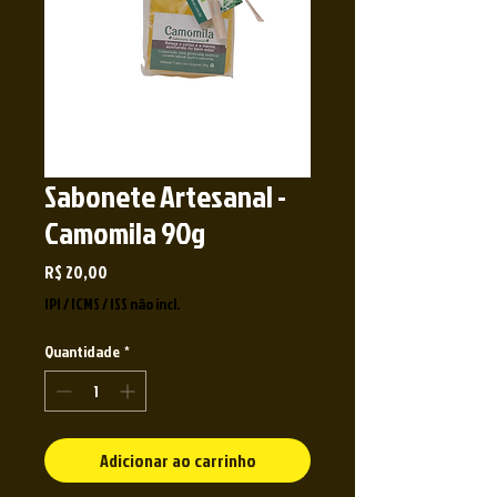
Sabonete Artesanal -
Camomila 90g
Preço
R$ 20,00
IPI / ICMS / ISS não incl.
Quantidade
*
Adicionar ao carrinho