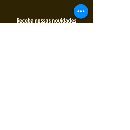
Receba nossas novidades
Insira seu E-mail
Inscrever
Sim, quero receber novidades
(35) 9 9891-
2774
@2tempo_