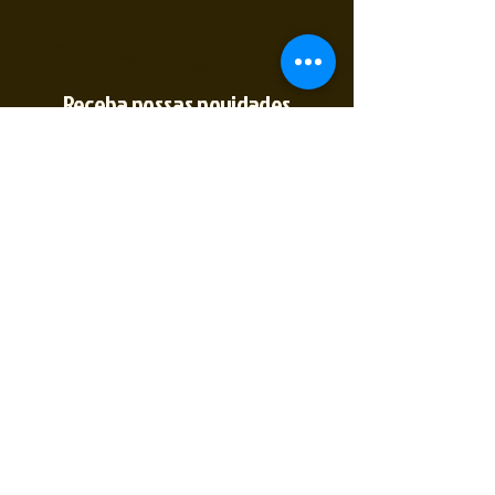
Receba nossas novidades
Insira seu E-mail
Inscrever
Sim, quero receber novidades
(35) 9 9891-
2774