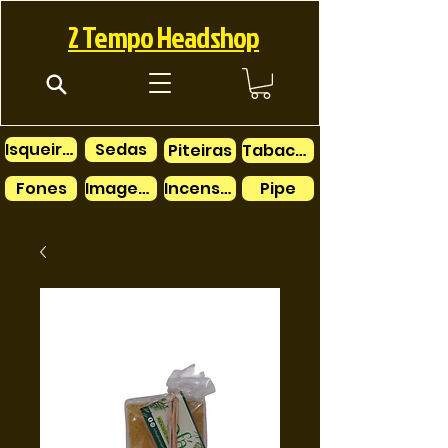
2 Tempo Headshop
Isqueiros
Sedas
Piteiras
Tabacos
Fones
Imagens
Incensos
Pipe