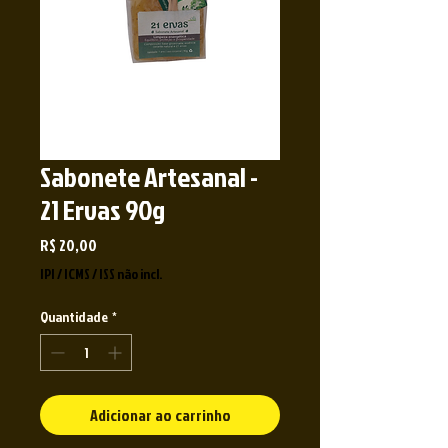
Sabonete Artesanal -
21 Ervas 90g
Preço
R$ 20,00
IPI / ICMS / ISS não incl.
Quantidade
*
Adicionar ao carrinho