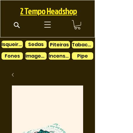
2 Tempo Headshop
Isqueiros
Sedas
Piteiras
Tabacos
Fones
Imagens
Incensos
Pipe