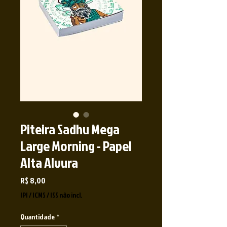
Piteira Sadhu Mega
Large Morning - Papel
Alta Alvura
Preço
R$ 8,00
IPI / ICMS / ISS não incl.
Quantidade
*