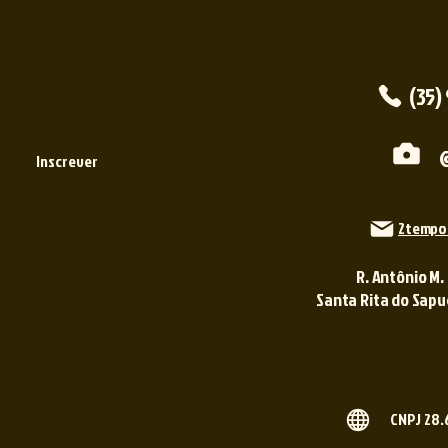
(35)
Inscrever
2tempo
R. Antônio M.
Santa Rita do Sapuca
CNPJ 28