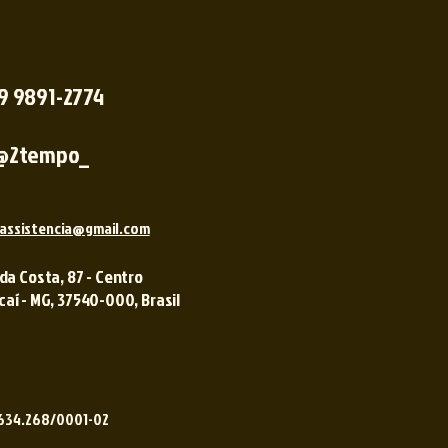
 9 9891-2774
@2tempo_
assistencia@gmail.com
 da Costa, 87 - Centro
í - MG, 37540-000, Brasil ​​
.634.268/0001-02