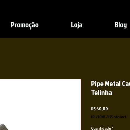
Promoção
Loja
Blog
Pipe Metal C
Telinha
Preço
R$ 30,00
IPI / ICMS / ISS não incl.
Quantidade
*