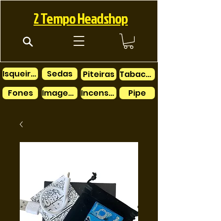
2 Tempo Headshop
Isqueiros
Sedas
Piteiras
Tabacos
Fones
Imagens
Incensos
Pipe