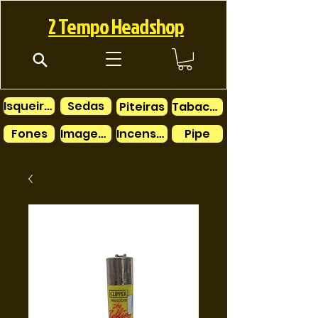
2 Tempo Headshop
Isqueiros
Sedas
Piteiras
Tabacos
Fones
Imagens
Incensos
Pipe