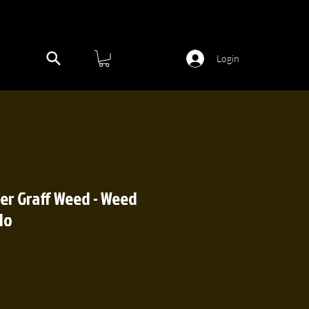
Login
per Graff Weed - Weed
lo