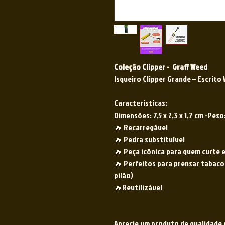
Coleção Clipper - Graff Weed
Isqueiro Clipper Grande – Escrito
Características:
Dimensões: 7,5 x 2,3 x 1,7 cm -Peso
🔥 Recarregável
🔥 Pedra substituível
🔥 Peça icônica para quem curte e
🔥 Perfeitos para prensar tabaco
pilão)
🔥Reutilizável
Aprecie um produto de qualidade 