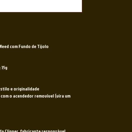
 Weed com Fundo de Tijolo
: 15g
stilo e originalidade
 com o acendedor removível (vira um
da Clipper, fabricante responsável