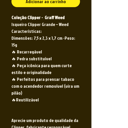
Adicionar ao carrinho
Coleção Clipper - Graff Weed
Isqueiro Clipper Grande – Weed
Características:
Dimensões: 7,5 x 2,3 x 1,7 cm -Peso:
15g
🔥 Recarregável
🔥 Pedra substituível
🔥 Peça icônica para quem curte
estilo e originalidade
🔥 Perfeitos para prensar tabaco
com o acendedor removível (vira um
pilão)
🔥Reutilizável
Aprecie um produto de qualidade da
Clipper, fabricante responsável