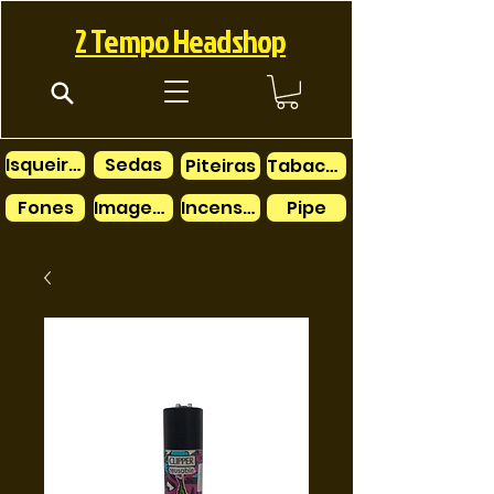
2 Tempo Headshop
Isqueiros
Sedas
Piteiras
Tabacos
Fones
Imagens
Incensos
Pipe