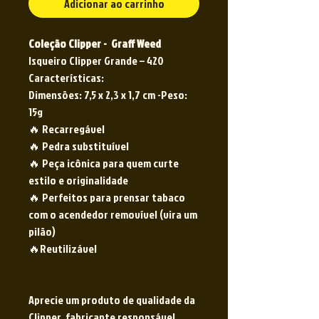
Adicionar ao carrinho
Coleção Clipper - Graff Weed
Isqueiro Clipper Grande – 420
Características:
Dimensões: 7,5 x 2,3 x 1,7 cm -Peso:
15g
🔥 Recarregável
🔥 Pedra substituível
🔥 Peça icônica para quem curte
estilo e originalidade
🔥 Perfeitos para prensar tabaco
com o acendedor removível (vira um
pilão)
🔥Reutilizável
Aprecie um produto de qualidade da
Clipper, fabricante responsável