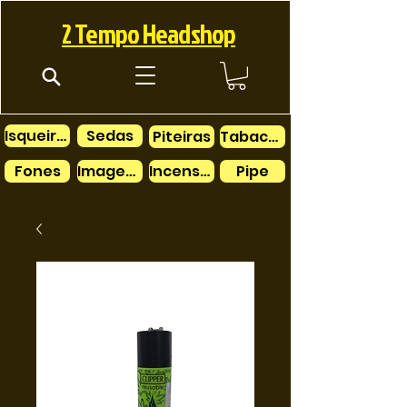
2 Tempo Headshop
Isqueiros
Sedas
Piteiras
Tabacos
Fones
Imagens
Incensos
Pipe