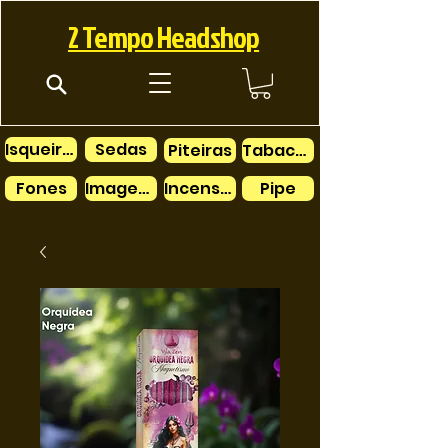
2 Tempo Headshop
Isqueiros
Sedas
Piteiras
Tabacos
Fones
Imagens
Incensos
Pipe