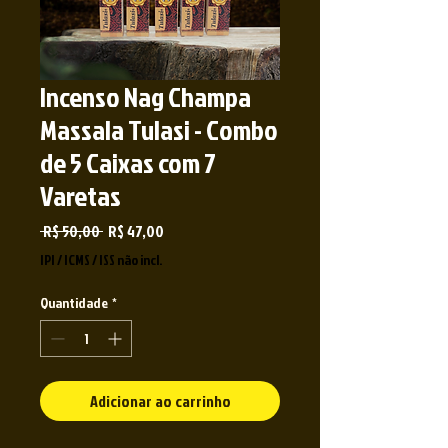
Incenso Nag Champa
Massala Tulasi - Combo
de 5 Caixas com 7
Varetas
Preço
Preço
 R$ 50,00 
R$ 47,00
normal
promocional
IPI / ICMS / ISS não incl.
Quantidade
*
Adicionar ao carrinho