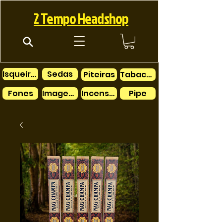
2 Tempo Headshop
Isqueiros
Sedas
Piteiras
Tabacos
Fones
Imagens
Incensos
Pipe