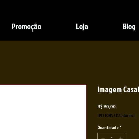
Promoção
Loja
Blog
Imagem Casal
Preço
R$ 90,00
IPI / ICMS / ISS não incl.
Quantidade
*