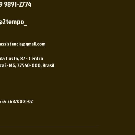
 9 9891-2774
@2tempo_
assistencia@gmail.com
 da Costa, 87 - Centro
í - MG, 37540-000, Brasil ​​
.634.268/0001-02