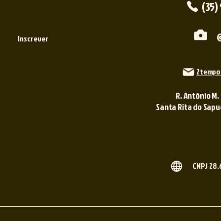
(35)
Inscrever
2tempo
R. Antônio M.
Santa Rita do Sapuca
CNPJ 28