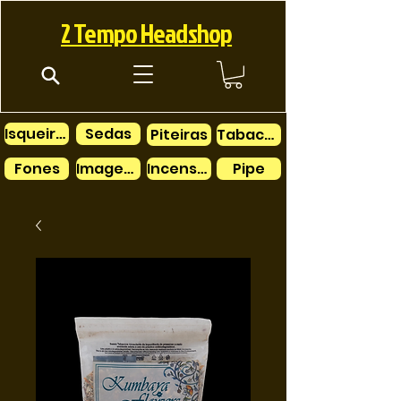
2 Tempo Headshop
Isqueiros
Sedas
Piteiras
Tabacos
Fones
Imagens
Incensos
Pipe