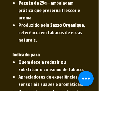
Pacote de 25g
– embalagem
prática que preserva frescor e
aroma.
Produzido pela
Sasso Organique
,
referência em tabacos de ervas
naturais.
Indicado para
Quem deseja reduzir ou
substituir o consumo de tabaco.
Apreciadores de experiências
sensoriais suaves e aromáticas.
Uso em cigarros de enrolar, pipes
ou momentos de relaxamento.