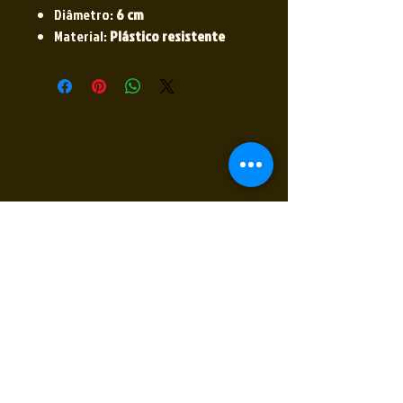
Diâmetro:
6 cm
Material:
Plástico resistente
Receba nossas novidades
Insira seu E-mail
Inscrever
Sim, quero receber novidades