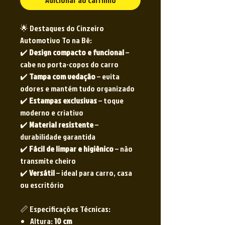
Adicionar ao carrinho
🌟 Destaques do Cinzeiro
Automotivo To na Bê:
✔️
Design compacto e funcional
–
cabe no porta-copos do carro
✔️
Tampa com vedação
– evita
odores e mantém tudo organizado
✔️
Estampas exclusivas
– toque
moderno e criativo
✔️
Material resistente
–
durabilidade garantida
✔️
Fácil de limpar e higiênico
– não
transmite cheiro
✔️
Versátil
– ideal para carro, casa
ou escritório
📏 Especificações Técnicas:
Altura:
10 cm