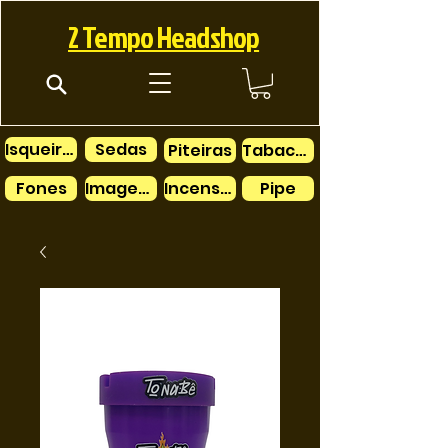
2 Tempo Headshop
Isqueiros
Sedas
Piteiras
Tabacos
Fones
Imagens
Incensos
Pipe