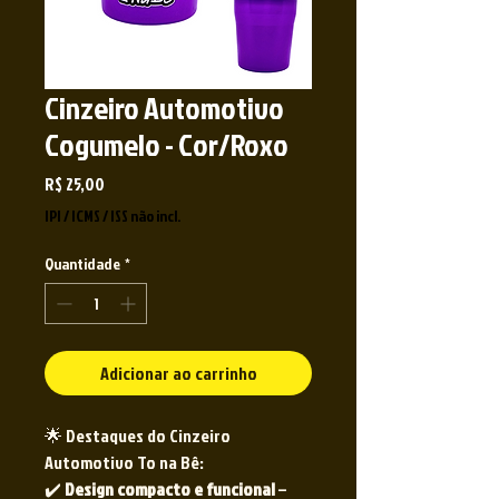
Cinzeiro Automotivo
Cogumelo - Cor/Roxo
Preço
R$ 25,00
IPI / ICMS / ISS não incl.
Quantidade
*
Adicionar ao carrinho
🌟 Destaques do Cinzeiro
Automotivo To na Bê:
✔️
Design compacto e funcional
–