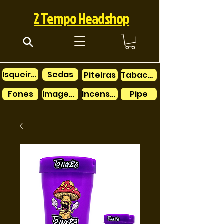
2 Tempo Headshop
Isqueiros
Sedas
Piteiras
Tabacos
Fones
Imagens
Incensos
Pipe