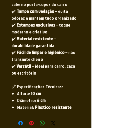
cabe no porta-copos do carro
✔️
Tampa com vedação
– evita
odores e mantém tudo organizado
✔️
Estampas exclusivas
– toque
moderno e criativo
✔️
Material resistente
–
durabilidade garantida
✔️
Fácil de limpar e higiênico
– não
transmite cheiro
✔️
Versátil
– ideal para carro, casa
ou escritório
📏 Especificações Técnicas:
Altura:
10 cm
Diâmetro:
6 cm
Material:
Plástico resistente