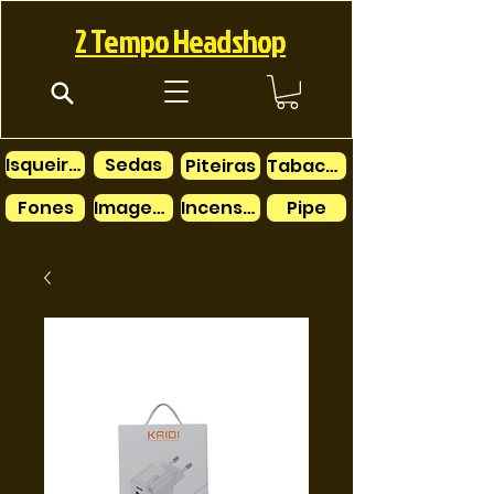
2 Tempo Headshop
Isqueiros
Sedas
Piteiras
Tabacos
Fones
Imagens
Incensos
Pipe