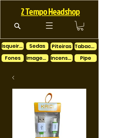
2 Tempo Headshop
Isqueiros
Sedas
Piteiras
Tabacos
Fones
Imagens
Incensos
Pipe