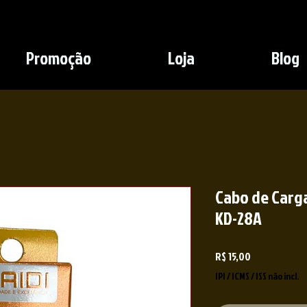
Promoção
Loja
Blog
Cabo de Carga
KD-28A
Preço
R$ 15,00
IPI / ICMS / ISS não incl.