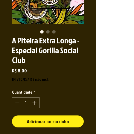
A Piteira Extra Longa -
Especial Gorilla Social
Club
Preço
R$ 8,00
IPI / ICMS / ISS não incl.
Quantidade
*
Adicionar ao carrinho