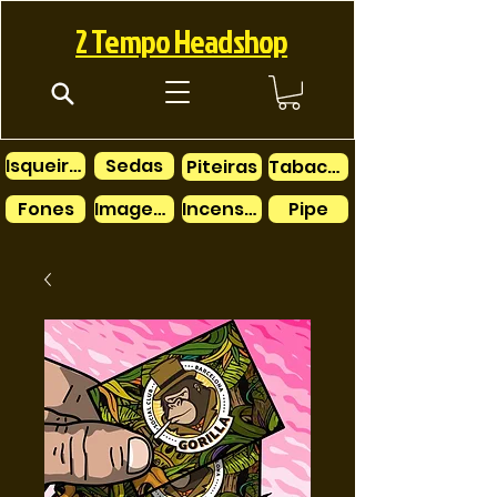
2 Tempo Headshop
Isqueiros
Sedas
Piteiras
Tabacos
Fones
Imagens
Incensos
Pipe