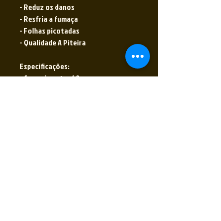
- Reduz os danos
- Resfria a fumaça
- Folhas picotadas
- Qualidade A Piteira
Especificações:
- Comprimento: 60mm
- Largura: 45mm
- Papel: Perfurado
- Folhas: 50
Você irá receber:
01 - Livreto de A Piteira Gorilla
Social Club com 50 folhas