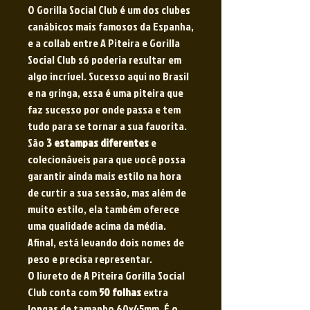
O Gorilla Social Club é um dos clubes
canábicos mais famosos da Espanha,
e a collab entre A Piteira e Gorilla
Social Club só poderia resultar em
algo incrível. Sucesso aqui no Brasil
e na gringa, essa é uma piteira que
faz sucesso por onde passa e tem
tudo para se tornar a sua favorita.
São
3 estampas diferentes
e
colecionáveis para que você possa
garantir ainda mais estilo na hora
de curtir a sua sessão, mas além de
muito estilo, ela também oferece
uma qualidade acima da média.
Afinal, está levando dois nomes de
peso e precisa representar.
O livreto de A Piteira Gorilla Social
Club conta com
50 folhas
extra
longas de tamanho 60x45mm. É o