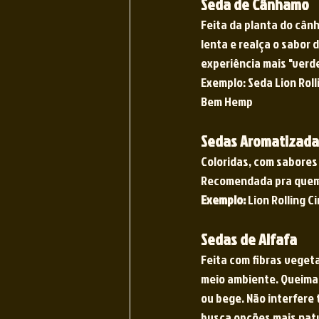
Seda de Cânhamo
Feita da planta do cân
lenta e realça o sabor
experiência mais "verd
Exemplo: Seda Lion Rol
Bem Hemp
Sedas Aromatizada
Coloridas, com sabores
Recomendada pra quem 
Exemplo:
 Lion Rolling Ci
Sedas de Alfafa
Feita com fibras veget
meio ambiente. Queima 
ou bege. Não interfere
busca opções mais nat