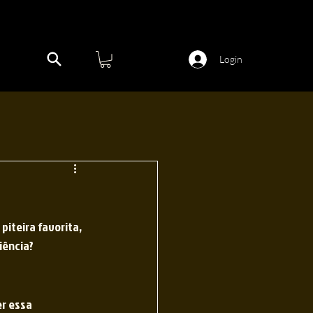
Login
iteira favorita, 
iência?
r essa 