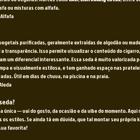
afa ou misturas com alfafa. 
Alfafa
s vegetais purificadas, geralmente extraídas de algodão ou made
l a transparência. Isso permite visualizar o conteúdo do cigarro
m um diferencial interessante. Essa seda é muito valorizada 
impa e visualmente estilosa, e tem ganhado espaço nas pratelei
das. Útil em dias de chuva, na piscina e na praia.
Aleda
 seda?
a única — vai do gosto, da ocasião e da vibe do momento. Aqui 
os estilos. Se ainda tá em dúvida, que tal montar seu próprio k
sua favorita?