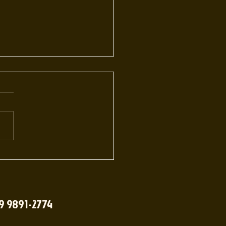
o conteúdo e atendimento
eriência Única da 2 Tempo
hop: Tradição e Modernidade
da Detalhe Ao adentrar na 2
 Headshop, localizada no
o de...
 9 9891-2774