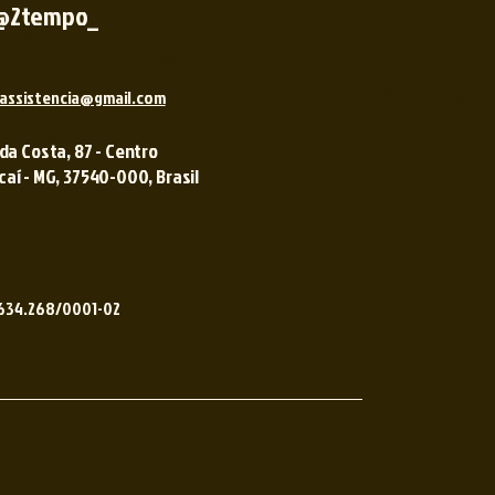
@2tempo_
assistencia@gmail.com
 da Costa, 87 - Centro
í - MG, 37540-000, Brasil ​​
.634.268/0001-02