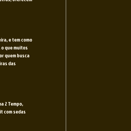
ira, e tem como 
, o que muitos 
por quem busca 
ras das 
na 2 Tempo, 
it com sedas 