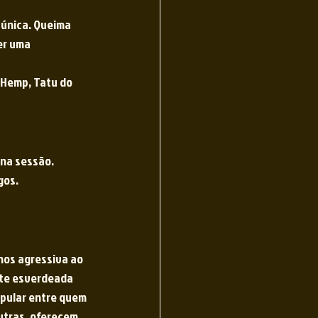
única. Queima 
er uma 
 Hemp, Tatu do 
na sessão. 
gos.
nos agressiva ao 
nte esverdeada 
opular entre quem 
outras, oferecem 