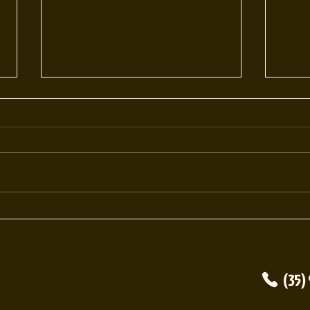
Tabacaria: de onde veio esse rolê
Noss
e por que tá bombando hoje em
A Exp
dia?
Heads
Você já entrou numa tabacaria e
em Ca
ficou tipo: “caraca, tem de tudo
Tempo
aqui!”? Não é só você. O mundo da
coraçã
tabacaria é um universo à parte —...
(35)