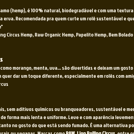
hamo (hemp), é 100% natural, biodegradável e com uma textura 
 da erva. Recomendada pra quem curte um rolê sustentável e qu
e"
ling Circus Hemp, Raw Organic Hemp, Papelito Hemp, Bem Bolado
s
 como morango, menta, uva… são divertidas e deixam um gosto 
quer dar um toque diferente, especialmente em rolês com ami
rcus 
ais, sem aditivos químicos ou branqueadores, sustentável e me
de forma mais lenta e uniforme. Leve e com aparência leveme
 tanto no gosto do que está sendo fumado. É uma alternativa p
urais ou veganas. Marcas como 
RAW
, 
Lion Rolling Circus
, entre 