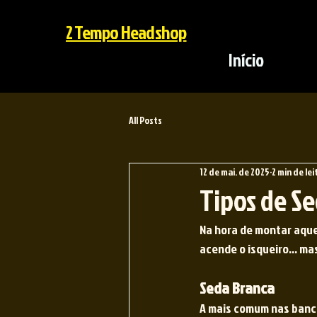
2 Tempo Headshop
Início
All Posts
12 de mai. de 2025
2 min de lei
Tipos de Se
Na hora de montar aque
acende o isqueiro… mas 
Seda Branca
A mais comum nas bancas