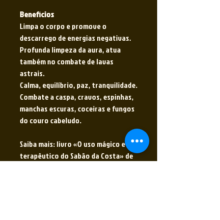
Benefícios
Limpa o corpo e promove o
descarrego de energias negativas.
Profunda limpeza da aura, atua
também no combate de lavas
astrais.
Calma, equilíbrio, paz, tranquilidade.
Combate a caspa, cravos, espinhas,
manchas escuras, coceiras e fungos
do couro cabeludo.
Saiba mais: livro «O uso mágico e
terapêutico do Sabão da Costa» de
Fernandez Portugal Filho – Rio de
Janeiro, 2011 – Editora Cristális.