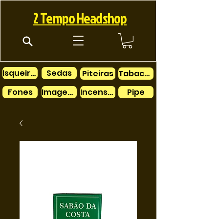
2 Tempo Headshop
Isqueiros
Sedas
Piteiras
Tabacos
Fones
Imagens
Incensos
Pipe