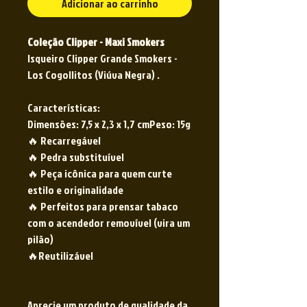
Adicionar ao carrinho
Coleção Clipper - Maxi Smokers
Isqueiro Clipper Grande Smokers -
Los Cogollitos (Viúva Negra) .
Características:
Dimensões: 7,5 x 2,3 x 1,7 cmPeso: 15g
🔥 Recarregável
🔥 Pedra substituível
🔥 Peça icônica para quem curte
estilo e originalidade
🔥 Perfeitos para prensar tabaco
com o acendedor removível (vira um
pilão)
🔥Reutilizável
Aprecie um produto de qualidade da