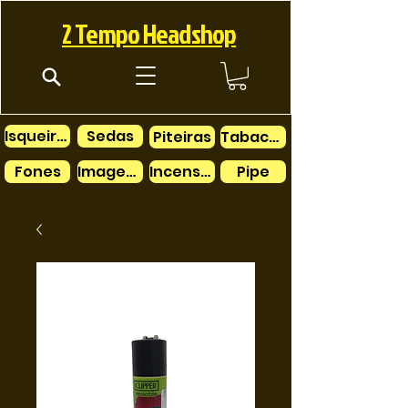
2 Tempo Headshop
Isqueiros
Sedas
Piteiras
Tabacos
Fones
Imagens
Incensos
Pipe