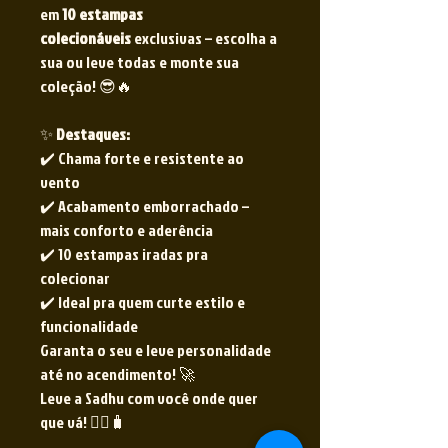
em
10 estampas
colecionáveis
exclusivas – escolha a
sua ou leve todas e monte sua
coleção! 😎🔥
✨
Destaques:
✔️ Chama forte e resistente ao
vento
✔️ Acabamento emborrachado –
mais conforto e aderência
✔️ 10 estampas iradas pra
colecionar
✔️ Ideal pra quem curte estilo e
funcionalidade
Garanta o seu e leve personalidade
até no acendimento! 🚀
Leve a Sadhu com você onde quer
que vá! 🧘‍♂️🧳