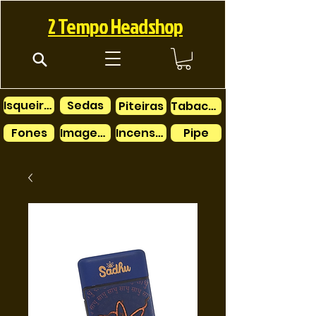
2 Tempo Headshop
Isqueiros
Sedas
Piteiras
Tabacos
Fones
Imagens
Incensos
Pipe