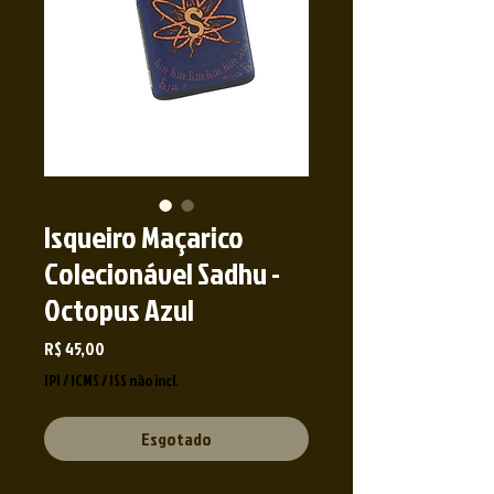
Isqueiro Maçarico
Colecionável Sadhu -
Octopus Azul
Preço
R$ 45,00
IPI / ICMS / ISS não incl.
Esgotado