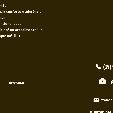
ento
ais conforto e aderência
nar
funcionalidade
de até no acendimento! 🚀
ue vá! 🧘‍♂️🧳
(35)
Inscrever
2tempo
R. Antônio M.