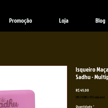
Promoção
Loja
Blog
Isqueiro Maça
Sadhu - Multip
Preço
R$ 45,00
IPI / ICMS / ISS não incl.
Quantidade
*