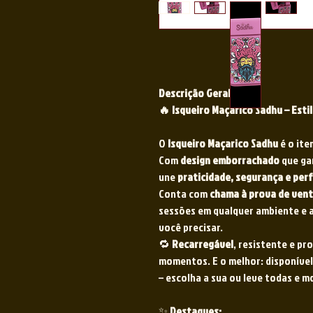
Descrição Geral
🔥 Isqueiro Maçarico Sadhu – Esti
O
Isqueiro Maçarico Sadhu
é o ite
Com
design emborrachado
que gar
une
praticidade, segurança e pe
Conta com
chama à prova de ven
sessões em qualquer ambiente e 
você precisar.
🔁
Recarregável
, resistente e p
momentos. E o melhor: disponíve
– escolha a sua ou leve todas e 
✨
Destaques: