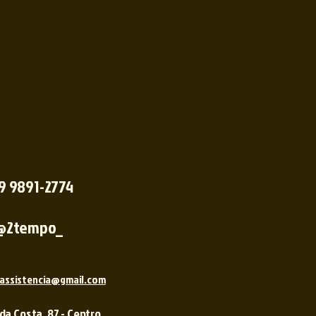
 9 9891-2774
@2tempo_
assistencia@gmail.com
 da Costa, 87 - Centro