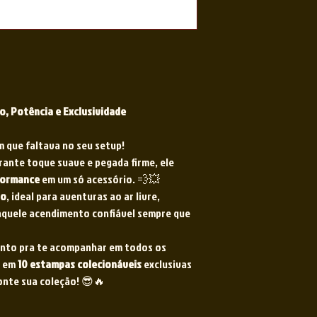
lo, Potência e Exclusividade
m que faltava no seu setup!
ante toque suave e pegada firme, ele
rformance
em um só acessório. 💨💥
to
, ideal para aventuras ao ar livre,
aquele acendimento confiável sempre que
ronto pra te acompanhar em todos os
l em
10 estampas colecionáveis
exclusivas
monte sua coleção! 😎🔥