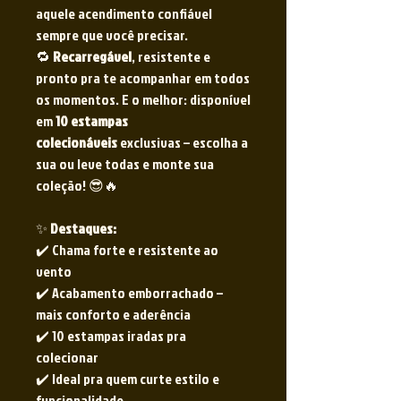
aquele acendimento confiável
sempre que você precisar.
🔁
Recarregável
, resistente e
pronto pra te acompanhar em todos
os momentos. E o melhor: disponível
em
10 estampas
colecionáveis
exclusivas – escolha a
sua ou leve todas e monte sua
coleção! 😎🔥
✨
Destaques:
✔️ Chama forte e resistente ao
vento
✔️ Acabamento emborrachado –
mais conforto e aderência
✔️ 10 estampas iradas pra
colecionar
✔️ Ideal pra quem curte estilo e
funcionalidade