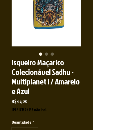
Isqueiro Maçarico
Colecionável Sadhu -
Multiplanet I / Amarelo
e Azul
Preço
R$ 45,00
IPI / ICMS / ISS não incl.
Quantidade
*