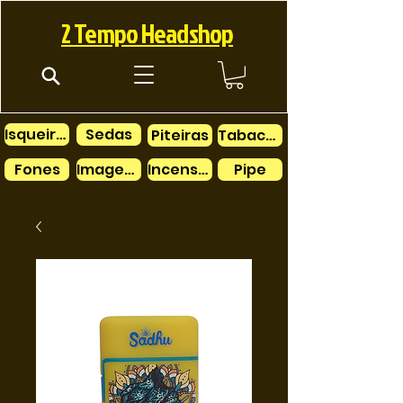
2 Tempo Headshop
Isqueiros
Sedas
Piteiras
Tabacos
Fones
Imagens
Incensos
Pipe