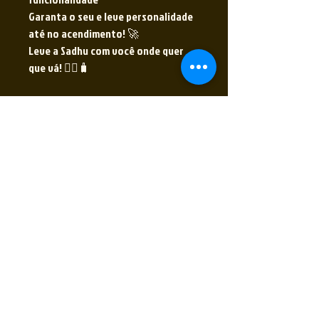
Garanta o seu e leve personalidade
até no acendimento! 🚀
Leve a Sadhu com você onde quer
que vá! 🧘‍♂️🧳
Receba nossas novidades
Insira seu E-mail