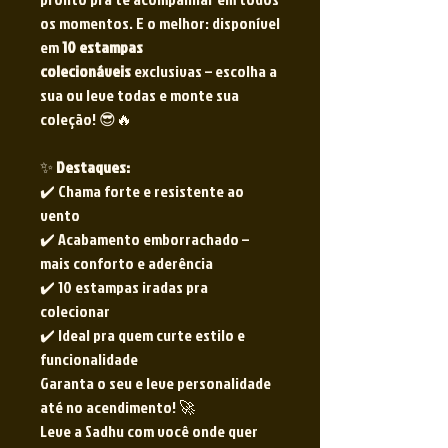
os momentos. E o melhor: disponível
em
10 estampas
colecionáveis
exclusivas – escolha a
sua ou leve todas e monte sua
coleção! 😎🔥
✨
Destaques:
✔️ Chama forte e resistente ao
vento
✔️ Acabamento emborrachado –
mais conforto e aderência
✔️ 10 estampas iradas pra
colecionar
✔️ Ideal pra quem curte estilo e
funcionalidade
Garanta o seu e leve personalidade
até no acendimento! 🚀
Leve a Sadhu com você onde quer