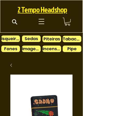
2 Tempo Headshop
Isqueiros
Sedas
Piteiras
Tabacos
Fones
Imagens
Incensos
Pipe