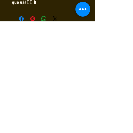
que vá! 🧘‍♂️🧳
Receba nossas novidades
Insira seu E-mail
Inscrever
Sim, quero receber novidades