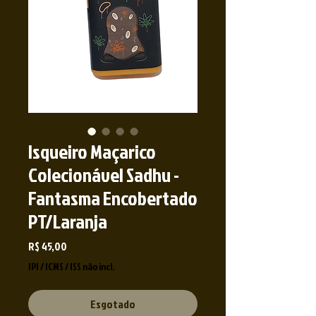
Isqueiro Maçarico
Colecionável Sadhu -
Fantasma Encobertado
PT/Laranja
Preço
R$ 45,00
IPI / ICMS / ISS não incl.
Esgotado