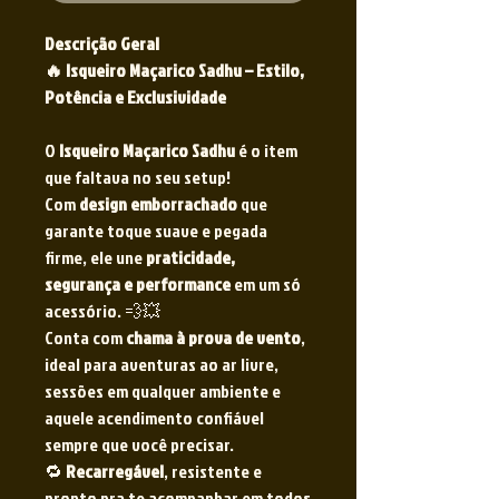
Descrição Geral
🔥 Isqueiro Maçarico Sadhu – Estilo,
Potência e Exclusividade
O
Isqueiro Maçarico Sadhu
é o item
que faltava no seu setup!
Com
design emborrachado
que
garante toque suave e pegada
firme, ele une
praticidade,
segurança e performance
em um só
acessório. 💨💥
Conta com
chama à prova de vento
,
ideal para aventuras ao ar livre,
sessões em qualquer ambiente e
aquele acendimento confiável
sempre que você precisar.
🔁
Recarregável
, resistente e
pronto pra te acompanhar em todos