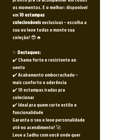
os momentos. E o melhor: disponível
em
10 estampas
colecionáveis
exclusivas – escolha a
sua ou leve todas e monte sua
coleção! 😎🔥
✨
Destaques:
✔️ Chama forte e resistente ao
vento
✔️ Acabamento emborrachado –
mais conforto e aderência
✔️ 10 estampas iradas pra
colecionar
✔️ Ideal pra quem curte estilo e
funcionalidade
Garanta o seu e leve personalidade
até no acendimento! 🚀
Leve a Sadhu com você onde quer