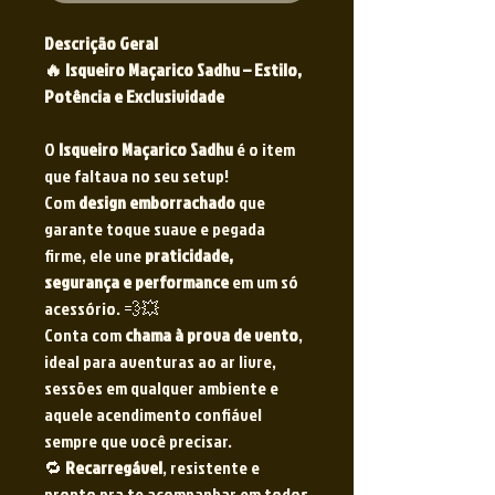
Descrição Geral
🔥 Isqueiro Maçarico Sadhu – Estilo,
Potência e Exclusividade
O
Isqueiro Maçarico Sadhu
é o item
que faltava no seu setup!
Com
design emborrachado
que
garante toque suave e pegada
firme, ele une
praticidade,
segurança e performance
em um só
acessório. 💨💥
Conta com
chama à prova de vento
,
ideal para aventuras ao ar livre,
sessões em qualquer ambiente e
aquele acendimento confiável
sempre que você precisar.
🔁
Recarregável
, resistente e
pronto pra te acompanhar em todos