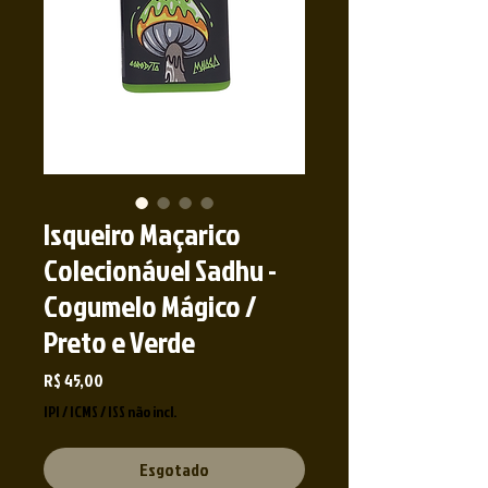
Isqueiro Maçarico
Colecionável Sadhu -
Cogumelo Mágico /
Preto e Verde
Preço
R$ 45,00
IPI / ICMS / ISS não incl.
Esgotado