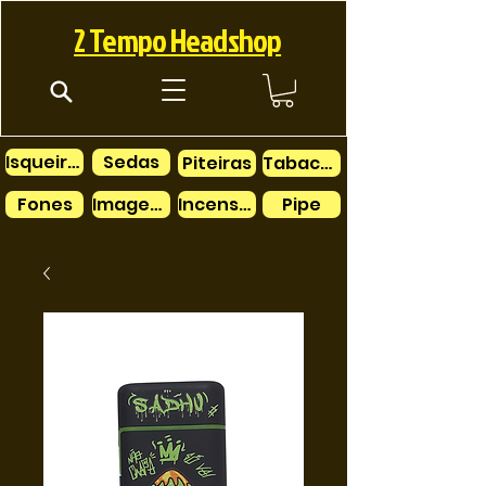
2 Tempo Headshop
Isqueiros
Sedas
Piteiras
Tabacos
Fones
Imagens
Incensos
Pipe