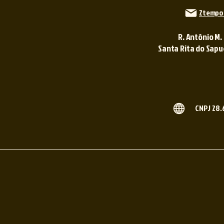
2tempo
R. Antônio M.
Santa Rita do Sapuca
CNPJ 28