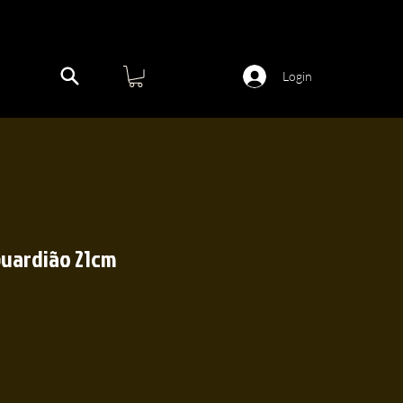
Login
uardião 21cm