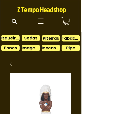
2 Tempo Headshop
Isqueiros
Sedas
Piteiras
Tabacos
Fones
Imagens
Incensos
Pipe