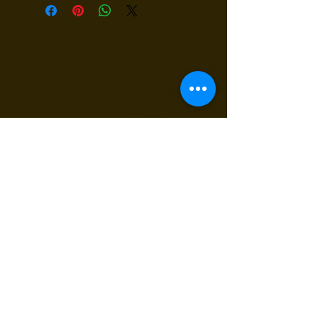
Receba nossas novidades
Insira seu E-mail
Inscrever
Sim, quero receber novidades