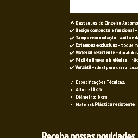
🌟 Destaques do Cinzeiro Automo
✔️
Design compacto e funcional
– 
✔️
Tampa com vedação
– evita o
✔️
Estampas exclusivas
– toque m
✔️
Material resistente
– durabilid
✔️
Fácil de limpar e higiênico
– não
✔️
Versátil
– ideal para carro, cas
📏 Especificações Técnicas:
Altura:
10 cm
Diâmetro:
6 cm
Material:
Plástico resistente
Receba nossas novidades