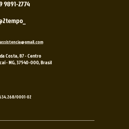
 9 9891-2774
@2tempo_
assistencia@gmail.com
 da Costa, 87 - Centro
í - MG, 37540-000, Brasil ​​
.634.268/0001-02