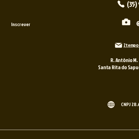
(35)
Inscrever
2tempo
R. Antônio M.
Santa Rita do Sapuca
CNPJ 28