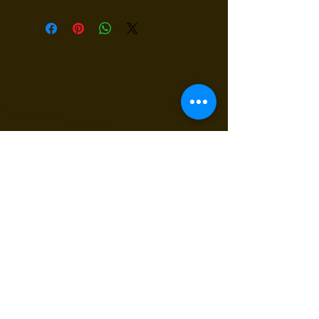
Receba nossas novidades
Insira seu E-mail
Inscrever
Sim, quero receber novidades