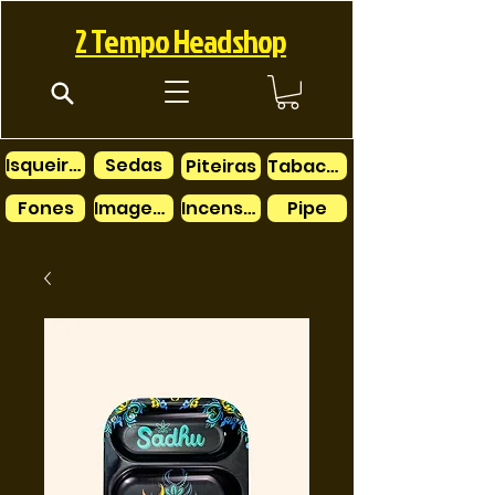
2 Tempo Headshop
Isqueiros
Sedas
Piteiras
Tabacos
Fones
Imagens
Incensos
Pipe