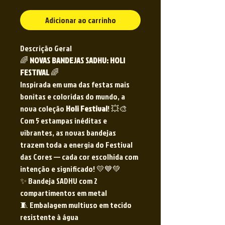
Adicionar ao carrinho
Descrição Geral
🌈
NOVAS BANDEJAS SADHU: HOLI
FESTIVAL
🌈
Inspirada em uma das festas mais
bonitas e coloridas do mundo, a
nova coleção
Holi Festival
! 💥🎨
Com 5 estampas inéditas e
vibrantes, as novas bandejas
trazem toda a energia do Festival
das Cores — cada cor escolhida com
intenção e significado! 💛💙💚
✨ Bandeja SADHU com 2
compartimentos em metal
🧵 Embalagem multiuso em tecido
resistente à água