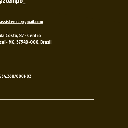
@2tempo_
assistencia@gmail.com
 da Costa, 87 - Centro
í - MG, 37540-000, Brasil ​​
.634.268/0001-02