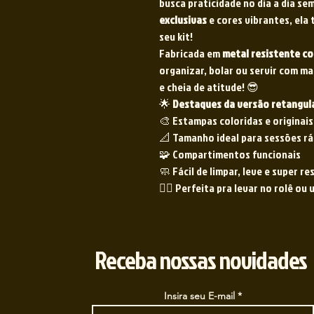
busca praticidade no dia a dia se
exclusivas
e cores vibrantes, ela 
seu kit!
Fabricada em
metal resistente 
organizar, bolar ou servir com ma
e cheia de atitude! 😎
🌟
Destaques da versão retangul
🎨 Estampas coloridas e originais
📐 Tamanho ideal para sessões rá
🧩 Compartimentos funcionais
🧼 Fácil de limpar, leve e super re
🧘‍♂️ Perfeita pra levar no rolê o
Receba nossas novidades
Insira seu E-mail