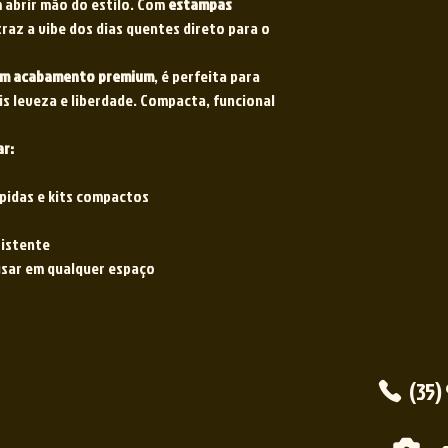
m abrir mão do estilo. Com
estampas
traz a vibe dos dias quentes direto para o
com acabamento premium
, é perfeita para
is leveza e liberdade. Compacta, funcional
ar:
pidas e kits compactos
sistente
u usar em qualquer espaço
(35)