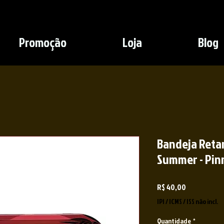
Promoção
Loja
Blog
Bandeja Reta
Summer - Pin
Preço
R$ 40,00
IPI / ICMS / ISS não incl.
Quantidade
*