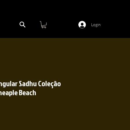
Login
ngular Sadhu Coleção
neaple Beach